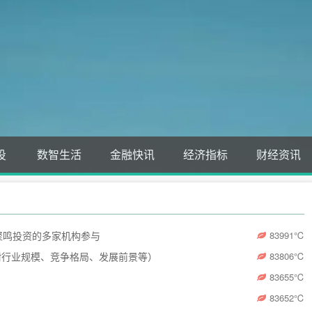
投
数智生活
金融快讯
经济指标
财经资讯
聚鸣投资的多家机构参与
83991
℃
（附行业规模、竞争格局、发展前景等）
83806
℃
83655
℃
83652
℃