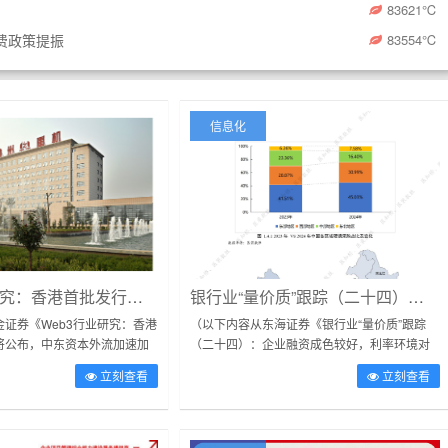
83621
℃
费政策提振
83554
℃
信息化
Web3行业研究：香港首批发行名单即将公布，中东资本外流加速加密采用
银行业“量价质”跟踪（二十四）：企业融资成色较好，利率环境对息差较为友好
证券《Web3行业研究：香港
（以下内容从东海证券《银行业“量价质”跟踪
将公布，中东资本外流加速加
（二十四）：企业融资成色较好，利率环境对
件原文摘录）投资逻辑本周美
息差较为友好》研报附件原文摘录）投资要
立刻查看
立刻查看
GDP增速大...
点：事件：中国人民银行公布2026年...