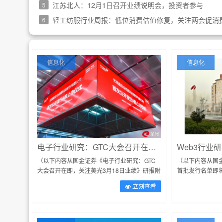
江苏北人：12月1日召开业绩说明会，投资者参与
5
轻工纺服行业周报：低位消费估值修复，关注两会促消
6
信息化
信息化
电子行业研究：GTC大会召开在即，关注美光3月18日业绩
（以下内容从国金证券《电子行业研究：GTC
（以下内容从国金
大会召开在即，关注美光3月18日业绩》研报附
首批发行名单即
件原文摘录）电子周观点GTC大会召开在即，
密采用》研报附
立刻查看
关注美光3月18日业绩。英伟...
国2025年第四季度