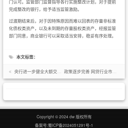
门认可。监管部门监督指导各行实施整改计划，对于提前
完成整改的银行，给予适当监管激励。
过渡期结束后，对于因特殊原因而难以回表的存量非标准
化债权类资产，以及未到期的存量股权类资产，经报监管
部门同意，商业银行可以采取适当安排，稳妥有序处理。
本文标签：
央行进一步健全大额交易和可疑交易报告工作机制 强化董事会和高级管理层反洗钱履职责任
政策逐步完善 网贷行业市场出清仍将继续
Copyright © 2024 dw 版权所有
备案号:蜀ICP备2024051291号-1