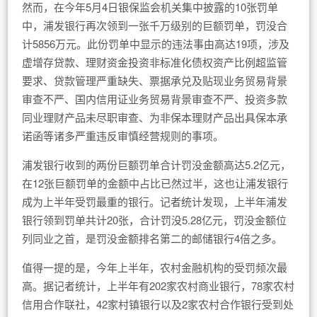
然而，在今年5月4日银保监会机关集中披露的10张罚单
中，浦发银行再次领到一张千万级别的巨额罚单，罚没合
计5856万元。此份罚单中显示的违法事由高达19项，涉及
虚增存贷款、理财资金投资非标准化债权资产比例超监管
要求、贷款管理严重缺失、票据承兑及贴现业务贸易背景
审查不严、国内信用证业务贸易背景审查不严、投资多款
同业理财产品未尽职审查、为非保本理财产品出具保本承
诺函等诸多严重违反审慎经营规则的事项。
浦发银行收到的两份巨额罚单合计罚没金额高达5.2亿元，
在12张巨额罚单的金额中占比已然过半，这也让浦发银行
成为上半年受罚最重的银行。记者统计发现，上半年浦发
银行领到罚单共计20张，合计罚没5.28亿元，罚没金额位
列同业之首，是罚没金额排名第二的邮储银行4倍之多。
值得一提的是，今年上半年，农村金融机构的受罚频次最
高。据记者统计，上半年有202家农村商业银行，78家农村
信用合作联社，42家村镇银行以及2家农村合作银行受到处