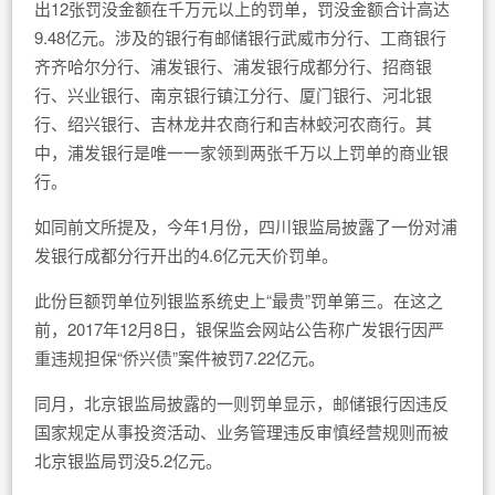
出12张罚没金额在千万元以上的罚单，罚没金额合计高达
9.48亿元。涉及的银行有邮储银行武威市分行、工商银行
齐齐哈尔分行、浦发银行、浦发银行成都分行、招商银
行、兴业银行、南京银行镇江分行、厦门银行、河北银
行、绍兴银行、吉林龙井农商行和吉林蛟河农商行。其
中，浦发银行是唯一一家领到两张千万以上罚单的商业银
行。
如同前文所提及，今年1月份，四川银监局披露了一份对浦
发银行成都分行开出的4.6亿元天价罚单。
此份巨额罚单位列银监系统史上“最贵”罚单第三。在这之
前，2017年12月8日，银保监会网站公告称广发银行因严
重违规担保“侨兴债”案件被罚7.22亿元。
同月，北京银监局披露的一则罚单显示，邮储银行因违反
国家规定从事投资活动、业务管理违反审慎经营规则而被
北京银监局罚没5.2亿元。